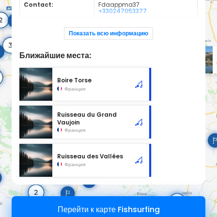
Contact:
Fdaappma37
+330247053377
Espèces de
Carnassier, carpe, poisson
poissons:
blanc
Показать всю информацию
Cours d'eau d'une longueur de 0.83 km classé en 2ème
catégorie piscicole à cet emplacement.
Ближайшие места:
Boire Torse
Франция
Ruisseau du Grand
Vaujoin
Франция
Ruisseau des Vallées
Франция
Перейти к карте Fishsurfing