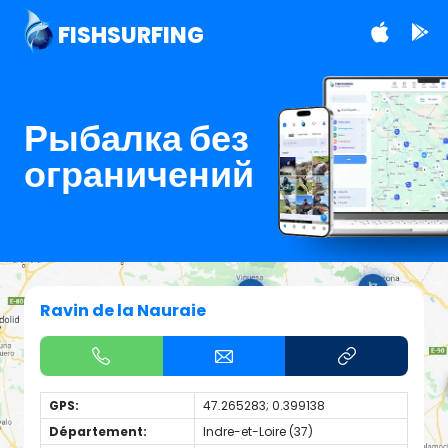
FISHSURFING
Рыбалка без
ограничений
Ravin de la Nauraie
GPS:
47.265283; 0.399138
Département:
Indre-et-Loire (37)