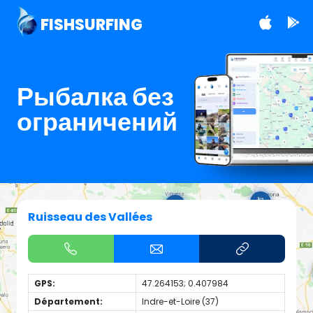
FISHSURFING
Рыбалка без
ограничений
Ruisseau des Vallées
GPS:
47.264153; 0.407984
Département:
Indre-et-Loire (37)