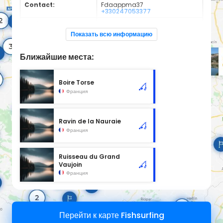
Contact:
Fdaappma37
+330247053377
Espèces de
Carnassier, carpe, poisson
poissons:
blanc
Показать всю информацию
Cours d'eau d'une longueur de 4.32 km classé en 2ème
catégorie piscicole à cet emplacement.
Ближайшие места:
Boire Torse
Франция
Ravin de la Nauraie
Франция
Ruisseau du Grand
Vaujoin
Франция
Перейти к карте Fishsurfing