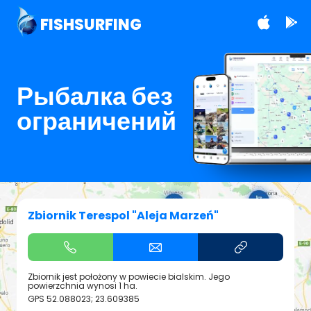
FISHSURFING
Рыбалка без
ограничений
Zbiornik Terespol "Aleja Marzeń"
Zbiornik jest położony w powiecie bialskim. Jego
powierzchnia wynosi 1 ha.
GPS
52.088023; 23.609385