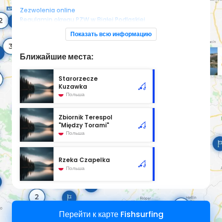
Zezwolenia online
Regulamin okręgu PZW w Białej Podlaskiej
Показать всю информацию
Ближайшие места:
Starorzecze
Kuzawka
Польша
Zbiornik Terespol
"Między Torami"
Польша
Rzeka Czapelka
Польша
Перейти к карте Fishsurfing