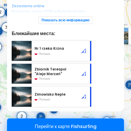
Zezwolenia online
Regulamin okręgu PZW w Białej Podlaskiej
Показать всю информацию
Ближайшие места:
Nr 1 rzeka Krzna
Польша
Zbiornik Terespol
"Aleja Marzeń"
Польша
Zimowisko Neple
Польша
Перейти к карте Fishsurfing