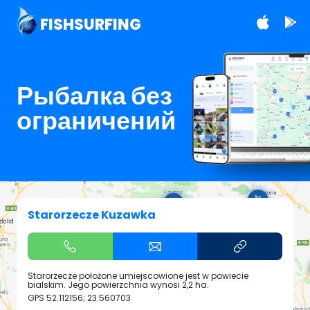
FISHSURFING
Рыбалка без
ограничений
Starorzecze Kuzawka
Starorzecze położone umiejscowione jest w powiecie
bialskim. Jego powierzchnia wynosi 2,2 ha.
GPS
52.112156; 23.560703