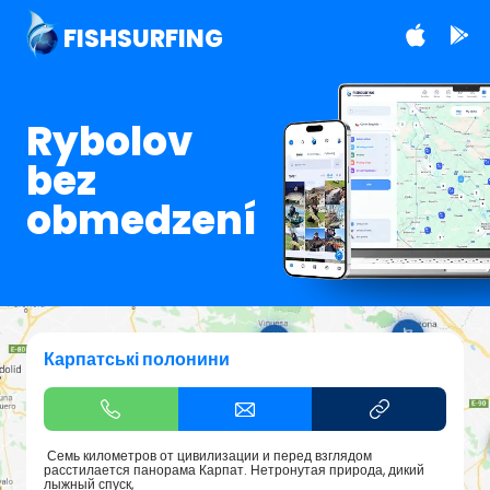
FISHSURFING
Rybolov
bez
obmedzení
Карпатські полонини
Семь километров от цивилизации и перед взглядом
расстилается панорама Карпат. Нетронутая природа, дикий
лыжный спуск,