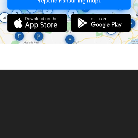
Prejsť na Fishsurfing mapu
все
необходимые мелочи, превращающие Ваш отдых в
максимально лёгкий и безупречный. А как приятно сидеть
прохладным
зимним вечером в кресле у настоящего камина, обложенного
природным камнем, с бокалом вина и бесконечно долго думать
о
вечном, смотря на огонь.
На территории отеля находятся 2 озера, где Вы сможете как
покупаться в тёплое время года, так и порыбачить,
наслаждаясь уединением с природой. Одно с проточной водой
для купания, а другое дикое, в лесу, где есть карп и карась.
Рыбалка обычно начинается с середины-конца апреля и по
октябрь месяц. Вы можете поймать рыбу, принести её
поварам и они Вам приготовят. Или также можно самим её
приготовить на мангале, а повара Вам могут замариновать.
Всё необходимое для рыбалки снаряжение у нас есть.