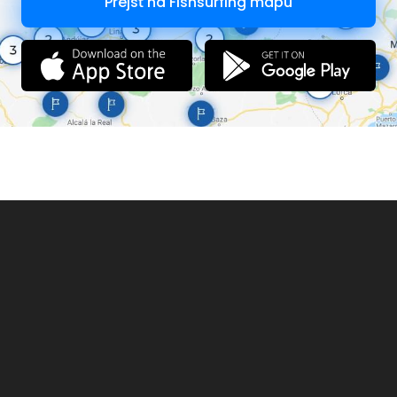
Prejsť na Fishsurfing mapu