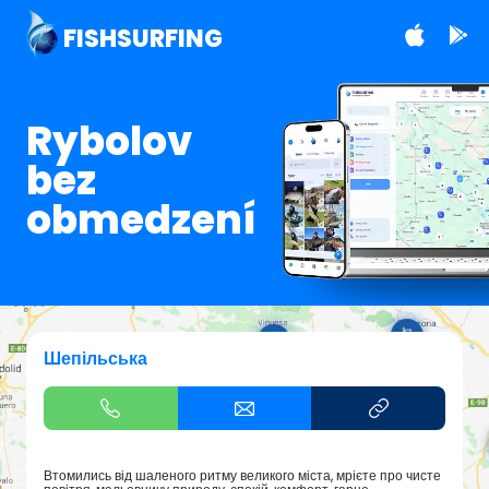
FISHSURFING
Rybolov
bez
obmedzení
Шепільська
Втомились від шаленого ритму великого міста, мрієте про чисте