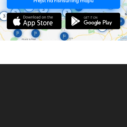
Prejsť na Fishsurfing mapu