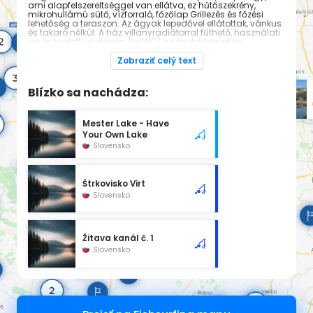
ami alapfelszereltséggel van ellátva, ez hűtőszekrény,
mikrohullámú sütő, vízforraló, főzőlap.Grillezés és főzési
lehetőség a teraszon. Az ágyak lepedővel ellátottak, vánkus
és takaró nélkül. A ház villanyradiátorral fűthető, használati
víz és toalett lehetőség (fa WC) az épület közvetlen
közelében. Zuhanyzónk meleg vízzel a bejárati főépületnél
található.
Zobraziť celý text
Blízko sa nachádza:
Mester Lake - Have
Your Own Lake
Slovensko
Štrkovisko Virt
Slovensko
Žitava kanál č. 1
Slovensko