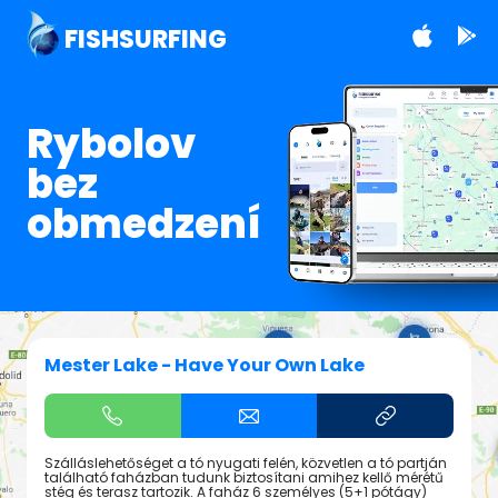
FISHSURFING
Rybolov
bez
obmedzení
Mester Lake - Have Your Own Lake
Szálláslehetőséget a tó nyugati felén, közvetlen a tó partján
található faházban tudunk biztosítani amihez kellő mérétű
stég és terasz tartozik. A faház 6 személyes (5+1 pótágy)