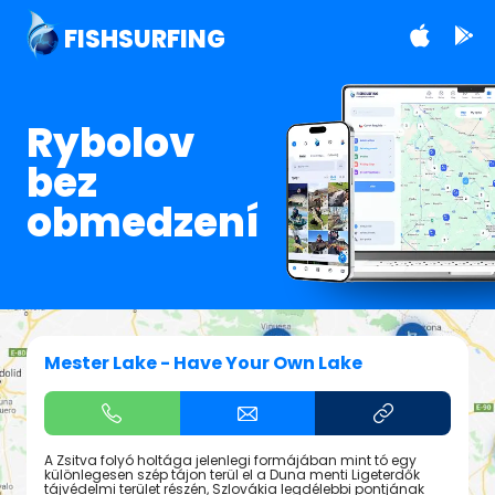
FISHSURFING
Rybolov
bez
obmedzení
Mester Lake - Have Your Own Lake
A Zsitva folyó holtága jelenlegi formájában mint tó egy
különlegesen szép tájon terül el a Duna menti Ligeterdők
tájvédelmi terület részén, Szlovákia legdélebbi pontjának