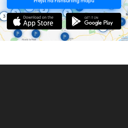
Prejsť na Fishsurfing mapu