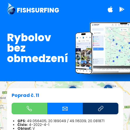
FISHSURFING
Rybolov
bez
obmedzení
Poprad č. 11
GPS:
49.056405; 20.189049
/
49.116339; 20.081871
Číslo:
4-2022-4-1
Oblasť:
V