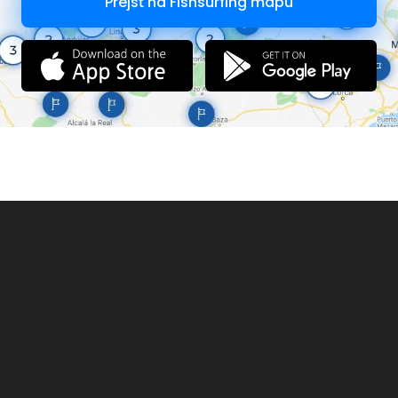
Prejsť na Fishsurfing mapu