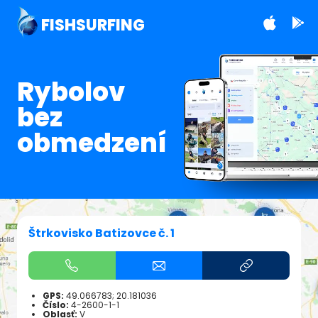
FISHSURFING
Rybolov
bez
obmedzení
Štrkovisko Batizovce č. 1
GPS:
49.066783; 20.181036
Číslo:
4-2600-1-1
Oblasť:
V