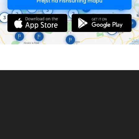
Prejsť na Fishsurfing mapu