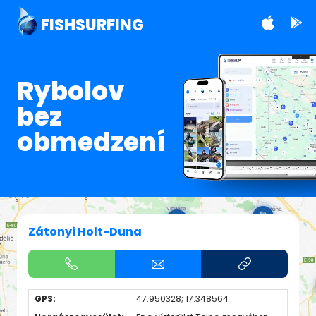
FISHSURFING
Rybolov
bez
obmedzení
Zátonyi Holt-Duna
GPS:
47.950328; 17.348564