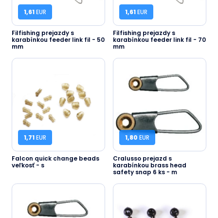
1,61
EUR
1,61
EUR
Filfishing prejazdy s
Filfishing prejazdy s
karabínkou feeder link fil - 50
karabínkou feeder link fil - 70
mm
mm
1,71
EUR
1,80
EUR
Falcon quick change beads
Cralusso prejazd s
veľkosť - s
karabínkou brass head
safety snap 6 ks - m