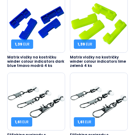
1,39
EUR
1,39
EUR
Matrix vložky na kostričku
Matrix vložky na kostričky
winder colour indicators dark
winder colour indicators lime
blue tmavo modrá 4 ks
zelená 4 ks
1,61
EUR
1,61
EUR
Filfishing prejazdy s
Filfishing prejazdy s