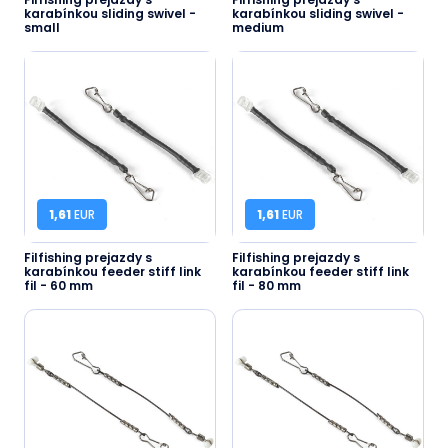
karabínkou sliding swivel -
karabínkou sliding swivel -
small
medium
1,61
EUR
1,61
EUR
Filfishing prejazdy s
Filfishing prejazdy s
karabínkou feeder stiff link
karabínkou feeder stiff link
fil - 60 mm
fil - 80 mm