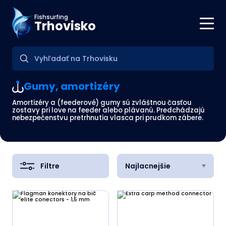
Fishsurfing
Trhovisko
Gumy, amortizéry
Amortizéry a (feederové) gumy sú zvláštnou časťou
zostavy pri love na feeder alebo plávanú. Predchádzajú
nebezpečenstvu pretrhnutia vlasca pri prudkom zábere.
Filtre
Najlacnejšie