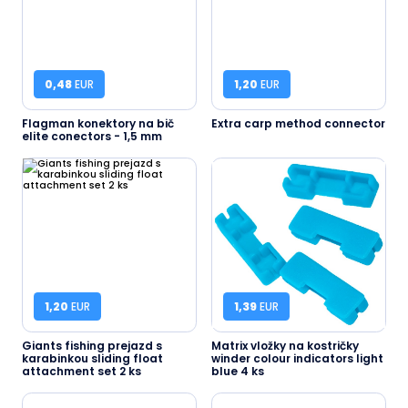
0,48
EUR
1,20
EUR
Flagman konektory na bič
Extra carp method connector
elite conectors - 1,5 mm
1,20
EUR
1,39
EUR
Giants fishing prejazd s
Matrix vložky na kostričky
karabinkou sliding float
winder colour indicators light
attachment set 2 ks
blue 4 ks