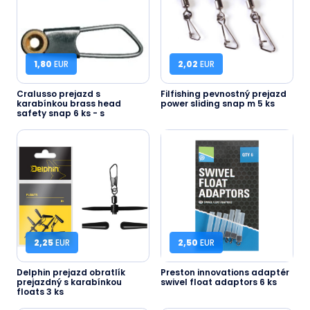
1,80
EUR
2,02
EUR
Cralusso prejazd s
Filfishing pevnostný prejazd
karabínkou brass head
power sliding snap m 5 ks
safety snap 6 ks - s
2,25
EUR
2,50
EUR
Delphin prejazd obratlík
Preston innovations adaptér
prejazdný s karabínkou
swivel float adaptors 6 ks
floats 3 ks