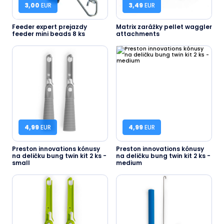
3,00
EUR
3,49
EUR
Feeder expert prejazdy
Matrix zarážky pellet waggler
feeder mini beads 8 ks
attachments
4,99
EUR
4,99
EUR
Preston innovations kónusy
Preston innovations kónusy
na deličku bung twin kit 2 ks -
na deličku bung twin kit 2 ks -
small
medium