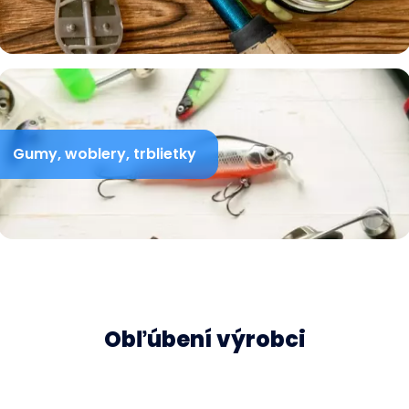
Gumy, woblery, trblietky
Obľúbení výrobci