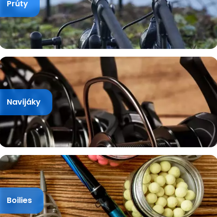
Prúty
Navijáky
Boilies