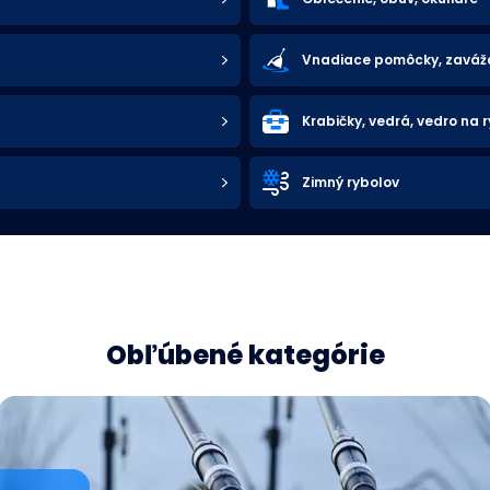
Vnadiace pomôcky, zaváža
Krabičky, vedrá, vedro na 
Zimný rybolov
Obľúbené kategórie