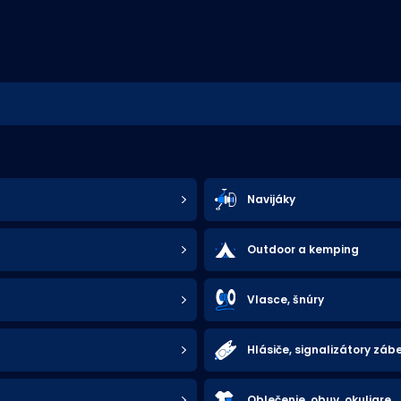
Navijáky
Outdoor a kemping
Vlasce, šnúry
Hlásiče, signalizátory záb
Oblečenie, obuv, okuliare