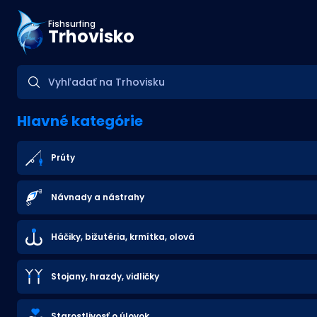
Fishsurfing
Trhovisko
Hlavné kategórie
Prúty
Návnady a nástrahy
Háčiky, bižutéria, krmítka, olová
Stojany, hrazdy, vidličky
Starostlivosť o úlovok