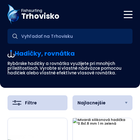
Fishsurfing
Trhovisko
Hadičky, rovnátka
Rybárske hadičky a rovnátka využijete pri mnohých
príležitostiach. Vyrobte si vlastné nádväzce pomocou
hadičiek alebo vlastné efektívne vlasové rovnátka.
Filtre
Najlacnejšie