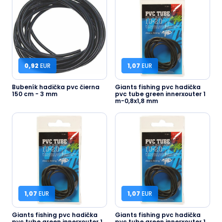
0,92
EUR
1,07
EUR
Bubeník hadička pvc čierna
Giants fishing pvc hadička
150 cm - 3 mm
pvc tube green innerxouter 1
m-0,8x1,8 mm
1,07
EUR
1,07
EUR
Giants fishing pvc hadička
Giants fishing pvc hadička
pvc tube green innerxouter 1
pvc tube green innerxouter 1