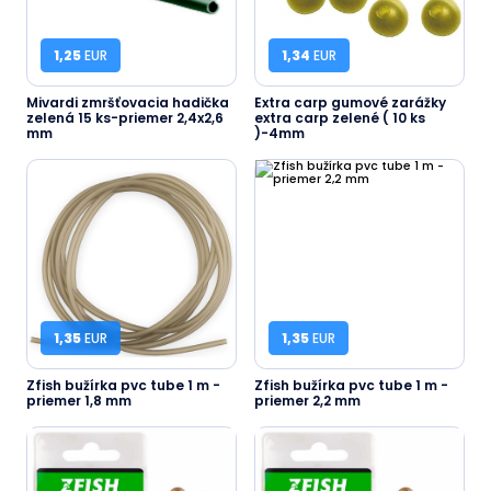
1,25
EUR
1,34
EUR
Mivardi zmršťovacia hadička
Extra carp gumové zarážky
zelená 15 ks-priemer 2,4x2,6
extra carp zelené ( 10 ks
mm
)-4mm
1,35
EUR
1,35
EUR
Zfish bužírka pvc tube 1 m -
Zfish bužírka pvc tube 1 m -
priemer 1,8 mm
priemer 2,2 mm