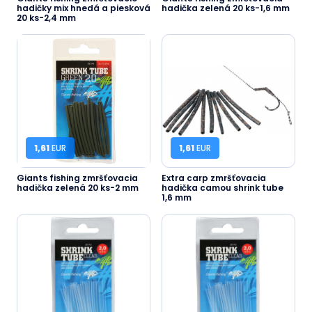
hadičky mix hnedá a piesková
hadička zelená 20 ks-1,6 mm
20 ks-2,4 mm
1,61
EUR
1,61
EUR
Giants fishing zmršťovacia
Extra carp zmršťovacia
hadička zelená 20 ks-2 mm
hadička camou shrink tube
1,6 mm