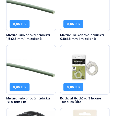
0,65
EUR
0,65
EUR
Mivardi silikonová hadička
Mivardi silikonová hadička
1,5x2,3 mm 1 m zelená
0.8x1.8 mm 1 m zelená
0,65
EUR
0,85
EUR
Mivardi silikonová hadička
Radical Hadička Silicone
1x1.5 mm 1 m
Tube 1m Číra