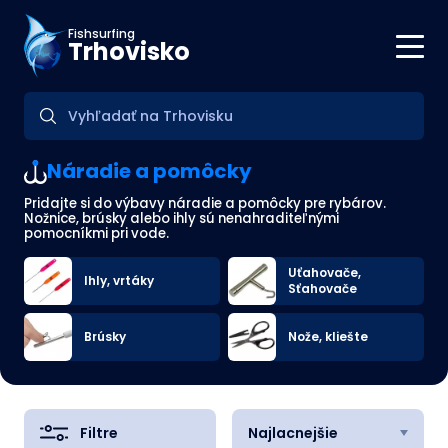
Fishsurfing
Trhovisko
Náradie a pomôcky
Pridajte si do výbavy náradie a pomôcky pre rybárov.
Nožnice, brúsky alebo ihly sú nenahraditeľnými
pomocníkmi pri vode.
Uťahovače,
Ihly, vrtáky
Sťahovače
Brúsky
Nože, kliešte
Filtre
Najlacnejšie