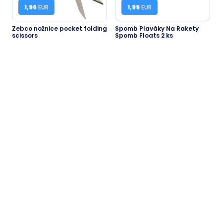
1,96
EUR
1,99
EUR
Zebco nožnice pocket folding
Spomb Plaváky Na Rakety
scissors
Spomb Floats 2 ks