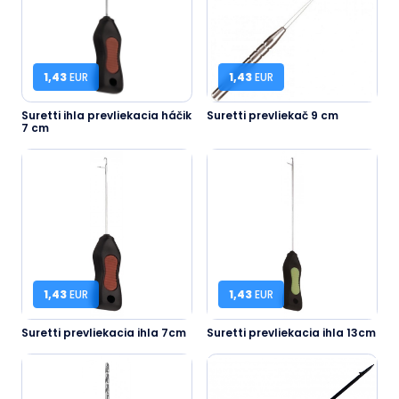
1,43
EUR
1,43
EUR
Suretti ihla prevliekacia háčik
Suretti prevliekač 9 cm
7 cm
1,43
EUR
1,43
EUR
Suretti prevliekacia ihla 7cm
Suretti prevliekacia ihla 13cm