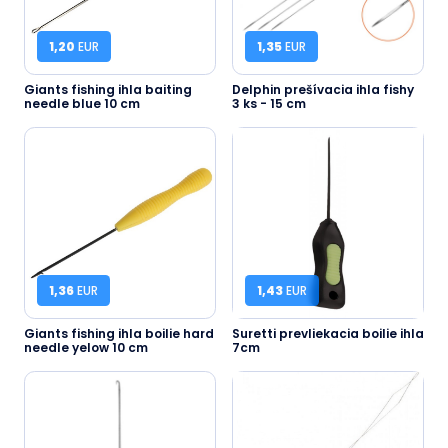
1,20
EUR
1,35
EUR
Giants fishing ihla baiting
Delphin prešívacia ihla fishy
needle blue 10 cm
3 ks - 15 cm
1,36
EUR
1,43
EUR
Giants fishing ihla boilie hard
Suretti prevliekacia boilie ihla
needle yelow 10 cm
7cm