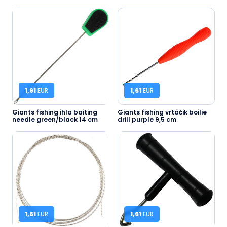
1,61
EUR
1,61
EUR
Giants fishing ihla baiting
Giants fishing vrtáčik boilie
needle green/black 14 cm
drill purple 9,5 cm
1,61
EUR
1,61
EUR