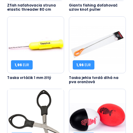
Zfish naťahovacia struna
Giants fishing doťahovač
elastic threader 80 cm
uzlov knot puller
1,96
EUR
1,96
EUR
Taska vrtáčik 1 mm žltý
Taska jehla tvrdá dlhá na
pva oranžová