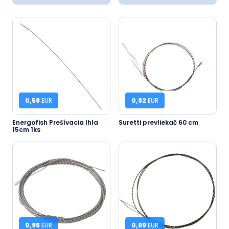
0,58
EUR
0,82
EUR
Energofish Prešívacia Ihla
Suretti prevliekač 60 cm
15cm 1ks
0,95
EUR
0,99
EUR