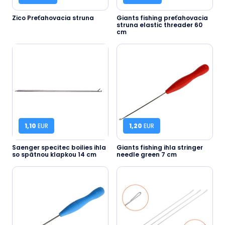
Zico Preťahovacia struna
Giants fishing preťahovacia
struna elastic threader 60
cm
1,10
EUR
1,20
EUR
Saenger specitec boilies ihla
Giants fishing ihla stringer
so spätnou klapkou 14 cm
needle green 7 cm