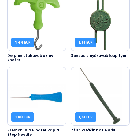
1,44
EUR
1,51
EUR
Delphin uťahovač uzlov
Sensas smyčkovač loop tyer
knoter
1,60
EUR
1,61
EUR
Preston Ihla Floater Rapid
Zfish vrtáčik boilie drill
Stop Needle