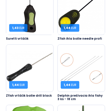
1,43
EUR
1,44
EUR
Suretti vrtáčik
Zfish ihla boilie needle profi
1,44
EUR
1,44
EUR
Zfish vrtáčik boilie drill black
Delphin prešívacia ihla fishy
3 ks - 18 cm