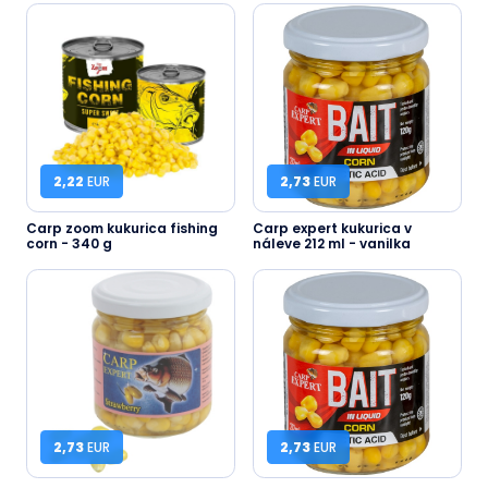
2,22
EUR
2,73
EUR
Carp zoom kukurica fishing
Carp expert kukurica v
corn - 340 g
náleve 212 ml - vanilka
2,73
EUR
2,73
EUR