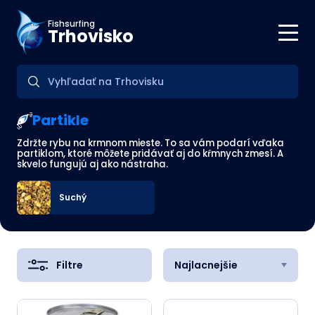
Fishsurfing
Trhovisko
Partikle
Zdržte rybu na krmnom mieste. To sa vám podarí vďaka
partiklom, ktoré môžete pridávať aj do kŕmnych zmesí. A
skvelo fungujú aj ako nástraha.
Suchý
Filtre
Najlacnejšie