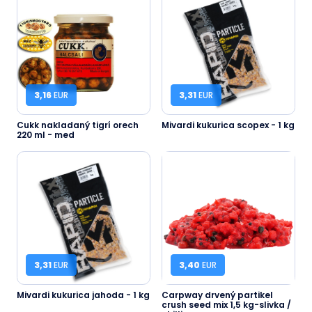
3,16
EUR
3,31
EUR
Cukk nakladaný tigrí orech
Mivardi kukurica scopex - 1 kg
220 ml - med
3,31
EUR
3,40
EUR
Mivardi kukurica jahoda - 1 kg
Carpway drvený partikel
crush seed mix 1,5 kg-slivka /