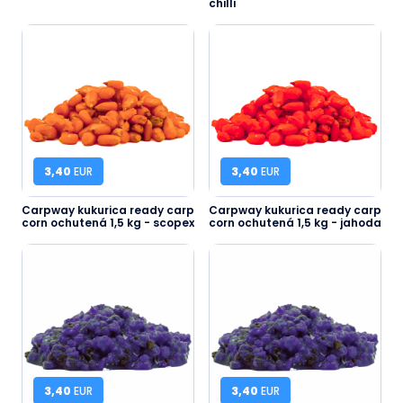
chilli
3,40
EUR
3,40
EUR
Carpway kukurica ready carp
Carpway kukurica ready carp
corn ochutená 1,5 kg - scopex
corn ochutená 1,5 kg - jahoda
3,40
EUR
3,40
EUR