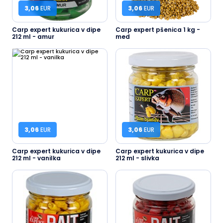
3,06
EUR
3,06
EUR
Carp expert kukurica v dipe
Carp expert pšenica 1 kg -
212 ml - amur
med
3,06
EUR
3,06
EUR
Carp expert kukurica v dipe
Carp expert kukurica v dipe
212 ml - vanilka
212 ml - slivka