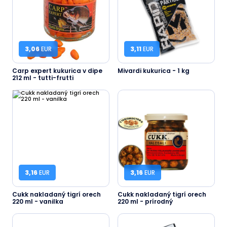
3,06
EUR
3,11
EUR
Carp expert kukurica v dipe
Mivardi kukurica - 1 kg
212 ml - tutti-frutti
3,16
EUR
3,16
EUR
Cukk nakladaný tigrí orech
Cukk nakladaný tigrí orech
220 ml - vanilka
220 ml - prírodný