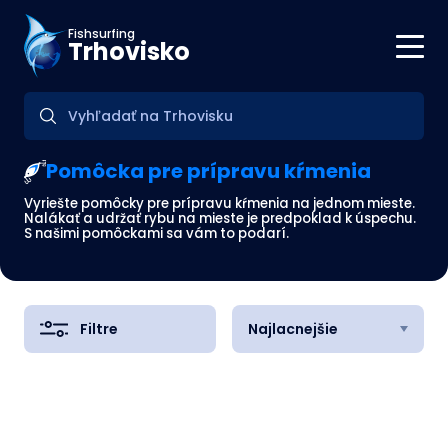
Fishsurfing
Trhovisko
Pomôcka pre prípravu kŕmenia
Vyriešte pomôcky pre prípravu kŕmenia na jednom mieste.
Nalákať a udržať rybu na mieste je predpoklad k úspechu.
S našimi pomôckami sa vám to podarí.
Filtre
Najlacnejšie