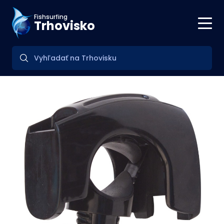
Fishsurfing
Trhovisko