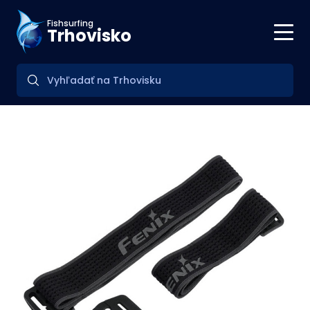
Fishsurfing
Trhovisko