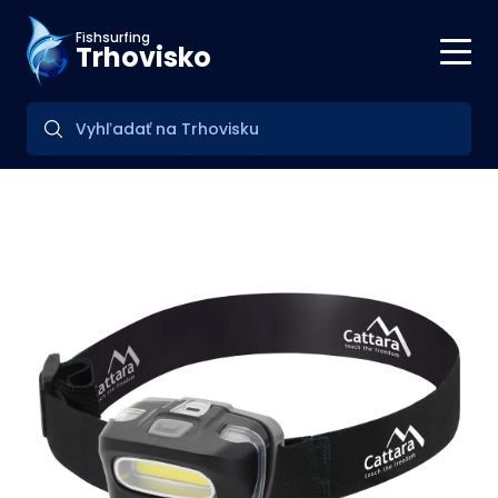
Fishsurfing
Trhovisko