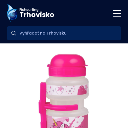
Fishsurfing
Trhovisko