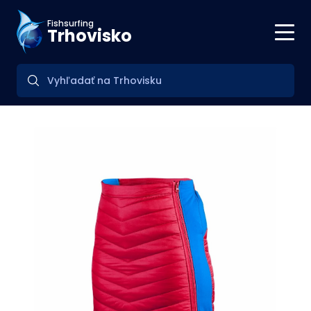
Fishsurfing
Trhovisko