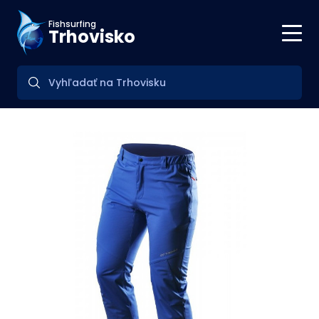
Fishsurfing
Trhovisko