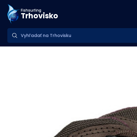
Fishsurfing
Trhovisko