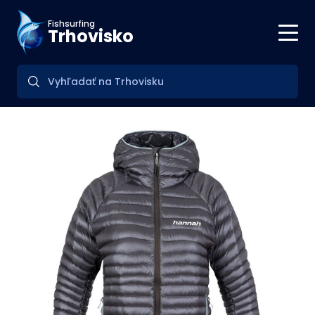
Fishsurfing
Trhovisko