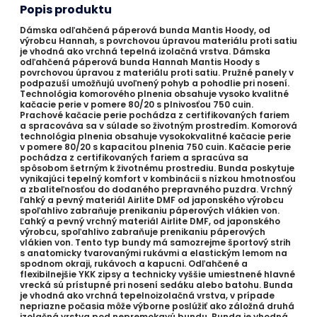
Popis produktu
Dámska odľahčená páperová bunda Mantis Hoody, od
výrobcu Hannah, s povrchovou úpravou materiálu proti satiu
je vhodná ako vrchná tepelná izolačná vrstva. Dámska
odľahčená páperová bunda Hannah Mantis Hoody s
povrchovou úpravou z materiálu proti satiu. Pružné panely v
podpazuší umožňujú uvoľnený pohyb a pohodlie pri nosení.
Technológia komorového plnenia obsahuje vysoko kvalitné
kačacie perie v pomere 80/20 s plnivosťou 750 cuin.
Prachové kačacie perie pochádza z certifikovaných fariem
a spracováva sa v súlade so životným prostredím. Komorová
technológia plnenia obsahuje vysokokvalitné kačacie perie
v pomere 80/20 s kapacitou plnenia 750 cuin. Kačacie perie
pochádza z certifikovaných fariem a spracúva sa
spôsobom šetrným k životnému prostrediu. Bunda poskytuje
vynikajúci tepelný komfort v kombinácii s nízkou hmotnosťou
a zbaliteľnosťou do dodaného prepravného puzdra. Vrchný
ľahký a pevný materiál Airlite DMF od japonského výrobcu
spoľahlivo zabraňuje prenikaniu páperových vlákien von.
Ľahký a pevný vrchný materiál Airlite DMF, od japonského
výrobcu, spoľahlivo zabraňuje prenikaniu páperových
vlákien von. Tento typ bundy má samozrejme športový strih
s anatomicky tvarovanými rukávmi a elastickým lemom na
spodnom okraji, rukávoch a kapucni. Odľahčené a
flexibilnejšie YKK zipsy a technicky vyššie umiestnené hlavné
vrecká sú prístupné pri nosení sedáku alebo batohu. Bunda
je vhodná ako vrchná tepelnoizolačná vrstva, v prípade
nepriazne počasia môže výborne poslúžiť ako záložná druhá
izolačná vrstva pod nepremokavú bundu. Bunda je vhodná