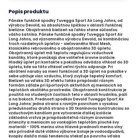
Popis produktu
Pánske funkčné spodky Tuvegga Sport Air Long Johns, od
výrobcu Devold, sú absolútnou špičkou v oblasti funkčnej
bielizne. Obojstranná bielizeň sa ľahko stane súčasťou
vášho šatníka. Pánske funkčné spodky Tuvegga Sport Air
Long Johns, od významného výrobcu Devold, sú kombináciou
troch rozdielnych úpletov - sieťovaného Wool Mesh,
klasického rebrovaného a obojstranného 3D úpletu.
Obojstranný úplet má teplotu regulujúcu vzduchové
kanáliky, ktoré ponúkajú dve voliteľné úrovne izolácie.
Hladký úplet pri kontakte s pokožkou odvádza vlhkosť do 3D
úpletu, kde sa táto vlhkosť veľmi rýchlo odparuje. Pri
obrátení naruby sa mení funkčnosť a 3D úplet na pokožke v
sebe udržuje viac vzduchu, ktorý zvyšuje tepelný komfort.
Bielizeň sa vďaka 3D efektu ľahko prispôsobí rôznym
formám záťaže pri športových aktivitách aj meniacich sa
teplotách okolitého prostredia. Obojstranná konštrukcia je
použitá na studených častiach tela v oblasti hrudníka, paží
a na bokoch. Prednosti spodkov Devold Tuvegga Sport Air
Long Johns: jedna strana s rovným povrchom s vysokou
priedušnosťou druhá strana s 3D tkaninovou konštrukciou so
vzduchovým kanálom pre vytvorenie ďalšej izolácie
základná vrstva je prispôsobiteľná rôznym úrovniam
intenzity a meniacim sa vonkajším teplotám ploché švy
materiál - 100% merino vlna Hlavné prednosti merino vlny:
ako prírodné duté vlákno výborne izoluje je vodoodpudivá,
kvapky dažďa majú tendenciu stekať po povrchu vďaka