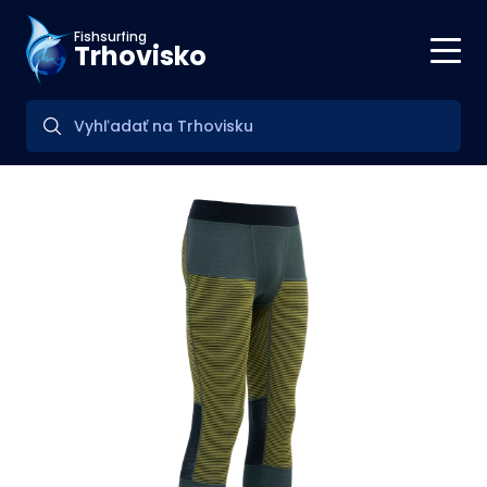
Fishsurfing
Trhovisko