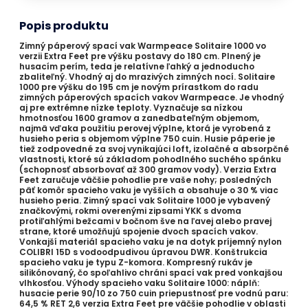
Popis produktu
Zimný páperový spací vak Warmpeace Solitaire 1000 vo
verzii Extra Feet pre výšku postavy do 180 cm. Plnený je
husacím perím, teda je relatívne ľahký a jednoducho
zbaliteľný. Vhodný aj do mrazivých zimných nocí. Solitaire
1000 pre výšku do 195 cm je novým prírastkom do radu
zimných páperových spacích vakov Warmpeace. Je vhodný
aj pre extrémne nízke teploty. Vyznačuje sa nízkou
hmotnosťou 1600 gramov a zanedbateľným objemom,
najmä vďaka použitiu perovej výplne, ktorá je vyrobená z
husieho peria s objemom výplne 750 cuin. Husie páperie je
tiež zodpovedné za svoj vynikajúci loft, izolačné a absorpčné
vlastnosti, ktoré sú základom pohodlného suchého spánku
(schopnosť absorbovať až 300 gramov vody). Verzia Extra
Feet zaručuje väčšie pohodlie pre vaše nohy; posledných
päť komôr spacieho vaku je vyšších a obsahuje o 30 % viac
husieho peria. Zimný spací vak Solitaire 1000 je vybavený
značkovými, rokmi overenými zipsami YKK s dvoma
protiľahlými bežcami v bočnom šve na ľavej alebo pravej
strane, ktoré umožňujú spojenie dvoch spacích vakov.
Vonkajší materiál spacieho vaku je na dotyk príjemný nylon
COLIBRI 15D s vodoodpudivou úpravou DWR. Konštrukcia
spacieho vaku je typu Z-komora. Kompresný rukáv je
silikónovaný, čo spoľahlivo chráni spací vak pred vonkajšou
vlhkosťou. Výhody spacieho vaku Solitaire 1000: náplň:
husacie perie 90/10 zo 750 cuin priepustnosť pre vodnú paru:
64,5 % RET 2,6 verzia Extra Feet pre väčšie pohodlie v oblasti