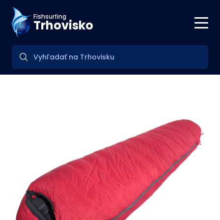
Fishsurfing
Trhovisko