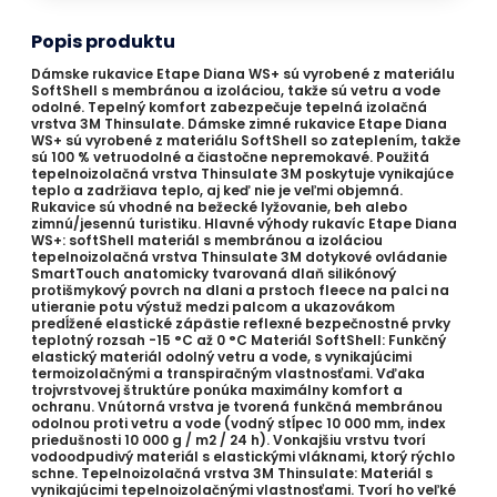
Popis produktu
Dámske rukavice Etape Diana WS+ sú vyrobené z materiálu
SoftShell s membránou a izoláciou, takže sú vetru a vode
odolné. Tepelný komfort zabezpečuje tepelná izolačná
vrstva 3M Thinsulate. Dámske zimné rukavice Etape Diana
WS+ sú vyrobené z materiálu SoftShell so zateplením, takže
sú 100 % vetruodolné a čiastočne nepremokavé. Použitá
tepelnoizolačná vrstva Thinsulate 3M poskytuje vynikajúce
teplo a zadržiava teplo, aj keď nie je veľmi objemná.
Rukavice sú vhodné na bežecké lyžovanie, beh alebo
zimnú/jesennú turistiku. Hlavné výhody rukavíc Etape Diana
WS+: softShell materiál s membránou a izoláciou
tepelnoizolačná vrstva Thinsulate 3M dotykové ovládanie
SmartTouch anatomicky tvarovaná dlaň silikónový
protišmykový povrch na dlani a prstoch fleece na palci na
utieranie potu výstuž medzi palcom a ukazovákom
predĺžené elastické zápästie reflexné bezpečnostné prvky
teplotný rozsah -15 °C až 0 °C Materiál SoftShell: Funkčný
elastický materiál odolný vetru a vode, s vynikajúcimi
termoizolačnými a transpiračným vlastnosťami. Vďaka
trojvrstvovej štruktúre ponúka maximálny komfort a
ochranu. Vnútorná vrstva je tvorená funkčná membránou
odolnou proti vetru a vode (vodný stĺpec 10 000 mm, index
priedušnosti 10 000 g / m2 / 24 h). Vonkajšiu vrstvu tvorí
vodoodpudivý materiál s elastickými vláknami, ktorý rýchlo
schne. Tepelnoizolačná vrstva 3M Thinsulate: Materiál s
vynikajúcimi tepelnoizolačnými vlastnosťami. Tvorí ho veľké