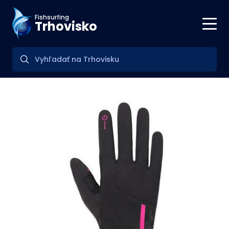
Fishsurfing
Trhovisko