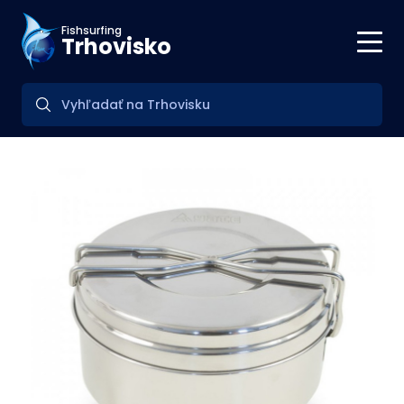
Fishsurfing
Trhovisko