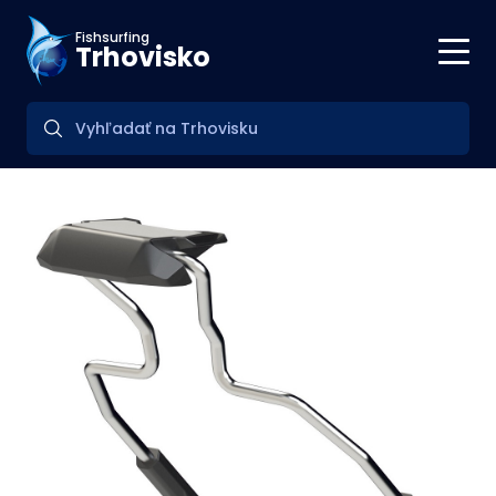
Fishsurfing
Trhovisko