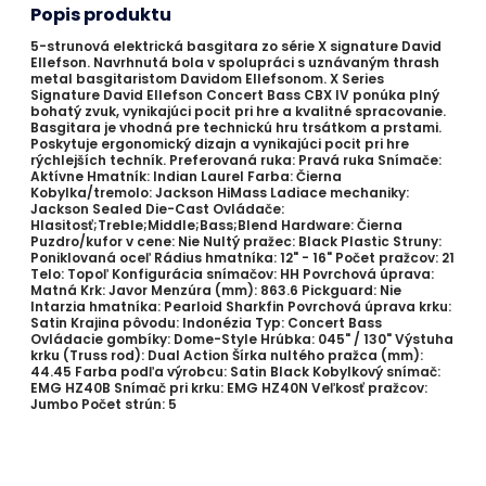
Popis produktu
5-strunová elektrická basgitara zo série X signature David
Ellefson. Navrhnutá bola v spolupráci s uznávaným thrash
metal basgitaristom Davidom Ellefsonom. X Series
Signature David Ellefson Concert Bass CBX IV ponúka plný
bohatý zvuk, vynikajúci pocit pri hre a kvalitné spracovanie.
Basgitara je vhodná pre technickú hru trsátkom a prstami.
Poskytuje ergonomický dizajn a vynikajúci pocit pri hre
rýchlejších techník. Preferovaná ruka: Pravá ruka Snímače:
Aktívne Hmatník: Indian Laurel Farba: Čierna
Kobylka/tremolo: Jackson HiMass Ladiace mechaniky:
Jackson Sealed Die-Cast Ovládače:
Hlasitosť;Treble;Middle;Bass;Blend Hardware: Čierna
Puzdro/kufor v cene: Nie Nultý pražec: Black Plastic Struny:
Poniklovaná oceľ Rádius hmatníka: 12" - 16" Počet pražcov: 21
Telo: Topoľ Konfigurácia snímačov: HH Povrchová úprava:
Matná Krk: Javor Menzúra (mm): 863.6 Pickguard: Nie
Intarzia hmatníka: Pearloid Sharkfin Povrchová úprava krku:
Satin Krajina pôvodu: Indonézia Typ: Concert Bass
Ovládacie gombíky: Dome-Style Hrúbka: 045" / 130" Výstuha
krku (Truss rod): Dual Action Šírka nultého pražca (mm):
44.45 Farba podľa výrobcu: Satin Black Kobylkový snímač:
EMG HZ40B Snímač pri krku: EMG HZ40N Veľkosť pražcov:
Jumbo Počet strún: 5