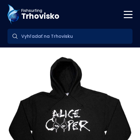
Fishsurfing
Trhovisko