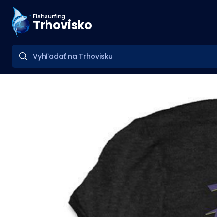
Fishsurfing
Trhovisko