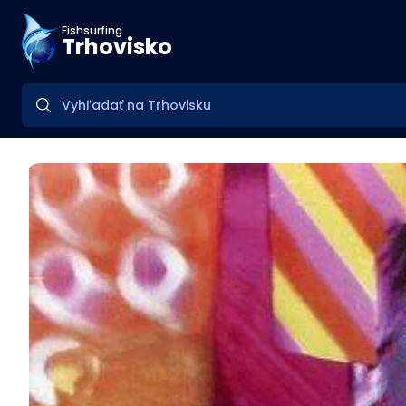
Fishsurfing
Trhovisko