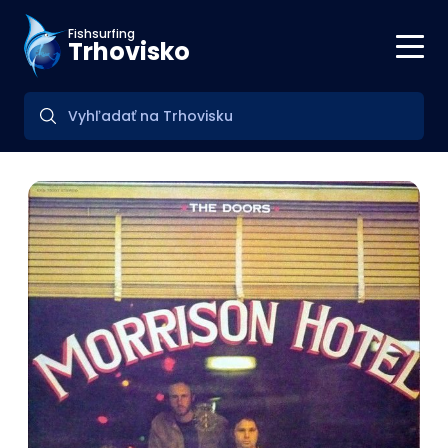
Fishsurfing
Trhovisko