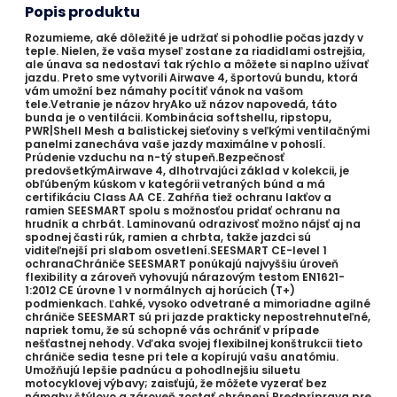
Popis produktu
Rozumieme, aké dôležité je udržať si pohodlie počas jazdy v
teple. Nielen, že vaša myseľ zostane za riadidlami ostrejšia,
ale únava sa nedostaví tak rýchlo a môžete si naplno užívať
jazdu. Preto sme vytvorili Airwave 4, športovú bundu, ktorá
vám umožní bez námahy pocítiť vánok na vašom
tele.Vetranie je názov hryAko už názov napovedá, táto
bunda je o ventilácii. Kombinácia softshellu, ripstopu,
PWR|Shell Mesh a balistickej sieťoviny s veľkými ventilačnými
panelmi zanecháva vaše jazdy maximálne v pohoslí.
Prúdenie vzduchu na n-tý stupeň.Bezpečnosť
predovšetkýmAirwave 4, dlhotrvajúci základ v kolekcii, je
obľúbeným kúskom v kategórii vetraných búnd a má
certifikáciu Class AA CE. Zahŕňa tiež ochranu lakťov a
ramien SEESMART spolu s možnosťou pridať ochranu na
hrudník a chrbát. Laminovanú odrazivosť možno nájsť aj na
spodnej časti rúk, ramien a chrbta, takže jazdci sú
viditeľnejší pri slabom osvetlení.SEESMART CE-level 1
ochranaChrániče SEESMART ponúkajú najvyššiu úroveň
flexibility a zároveň vyhovujú nárazovým testom EN1621-
1:2012 CE úrovne 1 v normálnych aj horúcich (T+)
podmienkach. Ľahké, vysoko odvetrané a mimoriadne agilné
chrániče SEESMART sú pri jazde prakticky nepostrehnuteľné,
napriek tomu, že sú schopné vás ochrániť v prípade
nešťastnej nehody. Vďaka svojej flexibilnej konštrukcii tieto
chrániče sedia tesne pri tele a kopírujú vašu anatómiu.
Umožňujú lepšie padnúcu a pohodlnejšiu siluetu
motocyklovej výbavy; zaisťujú, že môžete vyzerať bez
námahy štýlovo a zároveň zostať chránení.Predpríprava pre