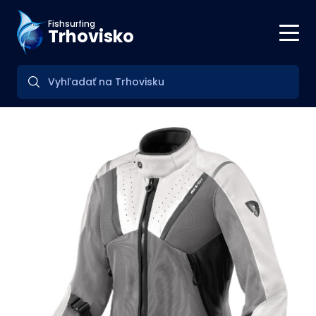
Fishsurfing
Trhovisko