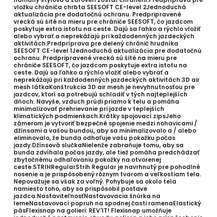
vložku chrániča chrbta SEESOFT CE-level 2Jednoduchá
aktualizácia pre dodatočnú ochranu. Predpripravené
vrecká sú šité na mieru pre chrániče SEESOFT, čo jazdcom
poskytuje extra istotu na ceste. Dajú sa ľahko a rýchlo vložiť
alebo vybrať a neprekážajú pri každodenných jazdeckých
aktivitách.Predpríprava pre delený chránič hrudníka
SEESOFT CE-level 1Jednoduchá aktualizácia pre dodatočnú
ochranu. Predpripravené vrecká sú šité na mieru pre
chrániče SEESOFT, čo jazdcom poskytuje extra istotu na
ceste. Dajú sa ľahko a rýchlo vložiť alebo vybrať a
neprekážajú pri každodenných jazdeckých aktivitách.3D air
mesh látkaKonštrukcia 3D air mesh je nevyhnutnosťou pre
jazdcov, ktorí sa potrebujú schladiť v tých najteplejších
dňoch. Navyše, vzduch prúdi priamo k telu a pomáha
minimalizovať prehrievanie pri jazde v teplejších
klimatických podmienkach.Krátky spojovací zipsJeho
zámerom je vytvoriť bezpečné spojenie medzi nohavicami /
džínsami a vašou bundou, aby sa minimalizovalo a / alebo
eliminovalo, že bunda odhaľuje vašu pokožku počas
jazdy.Džínsová slučkaNielenže zabraňuje tomu, aby sa
bunda zdvíhala počas jazdy, ale tiež pomáha predchádzať
zbytočnému odhaľovaniu pokožky na otvorenej
ceste.STRIHRegularStrih Regular je navrhnutý pre pohodlné
nosenie a je prispôsobený rôznym tvarom a veľkostiam tela.
Nepovažuje sa však za voľný. Pohybuje sa okolo tela
namiesto toho, aby sa prispôsobil postave
jazdca.NastaviteľnosťNastavovacia šnúrka na
lemeNastavovací popruh na spodnej časti ramenaElastický
pásFlexisnap na golieri: REV'IT! Flexisnap umožňuje