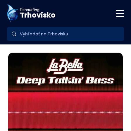
Fishsurfing
Trhovisko