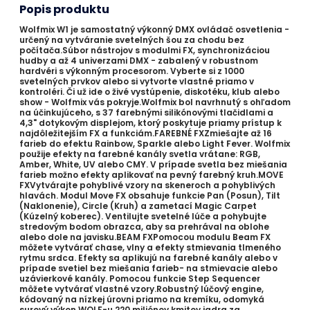
Popis produktu
Wolfmix W1 je samostatný výkonný DMX ovládač osvetlenia -
určený na vytváranie svetelných šou za chodu bez
počítača.Súbor nástrojov s modulmi FX, synchronizáciou
hudby a až 4 univerzami DMX - zabalený v robustnom
hardvéri s výkonným procesorom. Vyberte si z 1000
svetelných prvkov alebo si vytvorte vlastné priamo v
kontroléri. Či už ide o živé vystúpenie, diskotéku, klub alebo
show - Wolfmix vás pokryje.Wolfmix bol navrhnutý s ohľadom
na účinkujúceho, s 37 farebnými silikónovými tlačidlami a
4,3" dotykovým displejom, ktorý poskytuje priamy prístup k
najdôležitejším FX a funkciám.FAREBNÉ FXZmiešajte až 16
farieb do efektu Rainbow, Sparkle alebo Light Fever. Wolfmix
použije efekty na farebné kanály svetla vrátane: RGB,
Amber, White, UV alebo CMY. V prípade svetla bez miešania
farieb možno efekty aplikovať na pevný farebný kruh.MOVE
FXVytvárajte pohyblivé vzory na skeneroch a pohyblivých
hlavách. Modul Move FX obsahuje funkcie Pan (Posun), Tilt
(Naklonenie), Circle (Kruh) a zametací Magic Carpet
(Kúzelný koberec). Ventilujte svetelné lúče a pohybujte
stredovým bodom obrazca, aby sa prehrával na oblohe
alebo dole na javisku.BEAM FXPomocou modulu Beam FX
môžete vytvárať chase, vlny a efekty stmievania tlmeného
rytmu srdca. Efekty sa aplikujú na farebné kanály alebo v
prípade svetiel bez miešania farieb- na stmievacie alebo
uzávierkové kanály. Pomocou funkcie Step Sequencer
môžete vytvárať vlastné vzory.Robustný lúčový engine,
kódovaný na nízkej úrovni priamo na kremíku, odomyká
surový výkon WOLF-u 220 miliónov kmitov jadra za