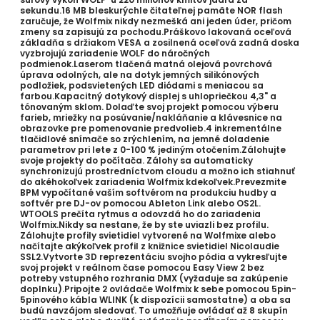
sekundu.16 MB bleskurýchle čitateľnej pamäte NOR flash
zaručuje, že Wolfmix nikdy nezmešká ani jeden úder, pričom
zmeny sa zapisujú za pochodu.Práškovo lakovaná oceľová
základňa s držiakom VESA a zosilnená oceľová zadná doska
vyzbrojujú zariadenie WOLF do náročných
podmienok.Laserom tlačená matná olejová povrchová
úprava odolných, ale na dotyk jemných silikónových
podložiek, podsvietených LED diódami s meniacou sa
farbou.Kapacitný dotykový displej s uhlopriečkou 4,3" a
tónovaným sklom. Dolaďte svoj projekt pomocou výberu
farieb, mriežky na posúvanie/nakláňanie a klávesnice na
obrazovke pre pomenovanie predvolieb.4 inkrementálne
tlačidlové snímače so zrýchlením, na jemné doladenie
parametrov pri lete z 0-100 % jediným otočením.Zálohujte
svoje projekty do počítača. Zálohy sa automaticky
synchronizujú prostredníctvom cloudu a možno ich stiahnuť
do akéhokoľvek zariadenia Wolfmix kdekoľvek.Prevezmite
BPM vypočítané vaším softvérom na produkciu hudby a
softvér pre DJ-ov pomocou Ableton Link alebo OS2L.
WTOOLS prečíta rytmus a odovzdá ho do zariadenia
Wolfmix.Nikdy sa nestane, že by ste uviazli bez profilu.
Zálohujte profily svietidiel vytvorené na Wolfmixe alebo
načítajte akýkoľvek profil z knižnice svietidiel Nicolaudie
SSL2.Vytvorte 3D reprezentáciu svojho pódia a vykresľujte
svoj projekt v reálnom čase pomocou Easy View 2 bez
potreby vstupného rozhrania DMX (vyžaduje sa zakúpenie
doplnku).Pripojte 2 ovládače Wolfmix k sebe pomocou 5pin-
5pinového kábla WLINK (k dispozícii samostatne) a oba sa
budú navzájom sledovať. To umožňuje ovládať až 8 skupín