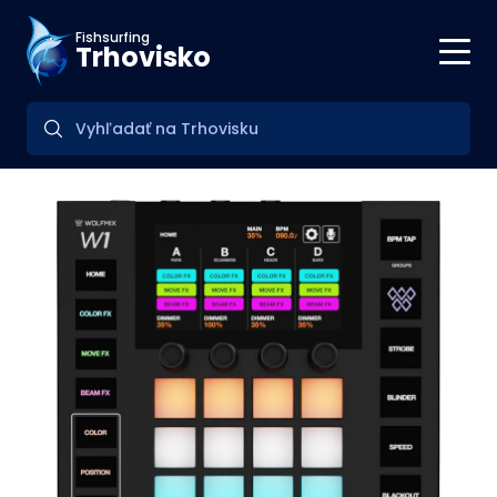
Fishsurfing
Trhovisko