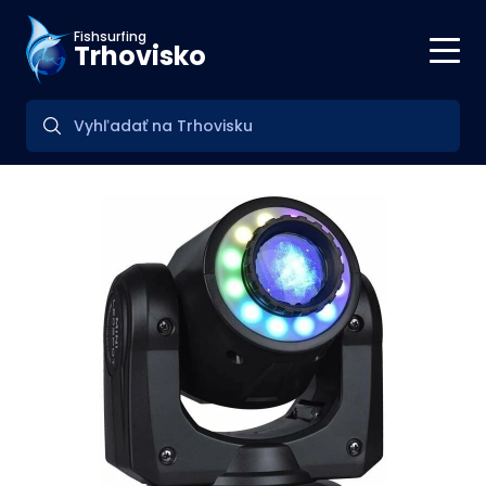
Fishsurfing
Trhovisko