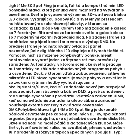
Light4Me 30 Spot Ring je malá, ľahká a kompaktná mini LED
pohyblivá hlava, ktorá ponúka veľa možností na vytváranie
osvetlenia. Svetlo je vybavené výkonnou 30-wattovou bielou
LED diódou vyžarujúcou bodový lúč a svetelným prstencom
nainštalovaným okolo hlavnej šošovky, v ktorom sa
nachádza 12 LED diód RGB. Okrem toho má zariadenie koleso
so 7 farebnými filtrami na zafarbenie svetla a gobo koleso
so 7 modernými vzormi tvarovania lúča. Na zadnej strane sa
nachádza napájací konektor a vstup a výstup DMX. Na
prednej strane je nainštalovaný ovládací panel
pozostávajúci z digitálneho LED displeja a štyroch tlačidiel.
Pomocou nich sa môžeme pohybovať v ponuke, meniť
nastavenia a vybrať jeden zo štyroch režimov prevádzky
zariadenia:Automaticky, v ktorom scénické svetlo pracuje
automaticky na základe zabudovaných programov pohybu
a osvetlenia;Zvuk, v ktorom vďaka zabudovanému citlivému
mikrofónu LED hlava synchronizuje svoje pohyby a osvetlenie
so zvukmi a rytmom hudby vychádzajúcimi z
okolia;Master/Slave, keď sú zariadenia navzájom prepojené
prostredníctvom zásuviek a káblov DMX a prvé zariadenie v
rade určuje synchrónnu prevádzku všetkých zariadení;DMX,
keď sa na ovládanie zariadenia alebo súboru zariadení
používajú externé konzoly a ovládače osvetlenia
DMX.Pohyblivá hlava Light4Me 30 Spot Ring je dokonalé
pódiové osvetlenie pre kapely, mobilných DJ-ov, spoločnosti
organizujúce podujatia, ako aj pôsobivé osvetlenie diskoték.
Skvele sa hodí na malé pódiá a do tanečných klubov. Môže
tiež vytvoriť svetelnú kulisu na svadbách, plesoch, oslavách
18. narodenín a rôznych typoch špeciálnych podujatí. Typ: