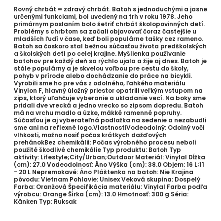
Rovný chrbát = zdravý chrbát. Batoh s jednoduchými a jasne
určenými funkciami, bol uvedený na trh v roku 1978. Jeho
primárnym poslaním bolo šetriť chrbát školopovinných detí.
Problémy s chrbtom sa začali objavovať čoraz častejšie u
mladších ľudí v čase, keď boli populárne tašky cez rameno.
Batoh sa čoskoro stal bežnou súčasťou života predškolských
a školských detí po celej krajine. Myšlienka používanie
batohov pre každý deň sa rýchlo ujala a žije aj dnes. Batoh je
stále populárny a je skvelou voľbou pre cestu do školy,
pohyb v prírode alebo dochádzanie do práce na bicykli.
Vyrobili sme ho pre vás z odolného, ľahkého materiálu
Vinylon F, hlavný úložný priestor opatrili veľkým vstupom na
zips, ktorý uľahčuje vyberanie a ukladanie vecí. Na boky sme
pridali dve vrecká a jedno vrecko so zipsom dopredu. Batoh
má na vrchu madlo a úzke, mäkké ramenné popruhy.
Súčasťou je aj vyberateľná podložka na sedenie a nezabudli
sme ani na reflexné logo.VlastnostiVodeodolný: Odolný voči
vlhkosti, možno nosiť počas krátkych dažďových
prehánokBez chemikálií: Počas výrobného procesu neboli
použité škodlivé chemikálie Typ produktu: Batoh Typ
aktivity: Lifestyle;City/Urban;Outdoor Materiál: Vinylal Dĺžka
(cm): 27.0 Vodeodolnosť: Áno Výška (cm): 38.0 Objem: 16 L;11
- 20 L Nepremokavé: Áno Pláštenka na batoh: Nie Krajina
pôvodu: Vietnam Pohlavie: Unisex Veková skupina: Dospelý
Farba: Oranžová Špecifikácia materiálu: Vinylal Farba podľa
výrobcu: Orange Šírka (cm): 13.0 Hmotnosť: 300 g Séria:
Kånken Typ: Ruksak