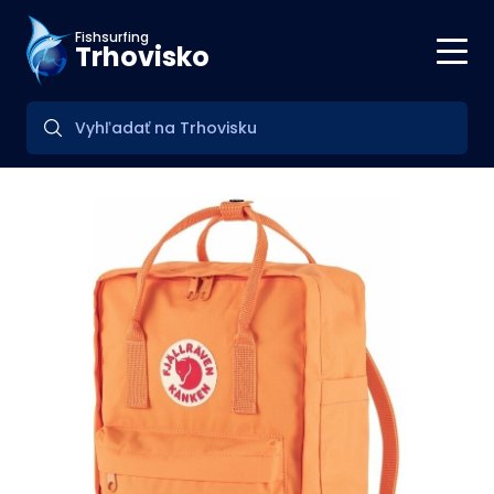
Fishsurfing
Trhovisko