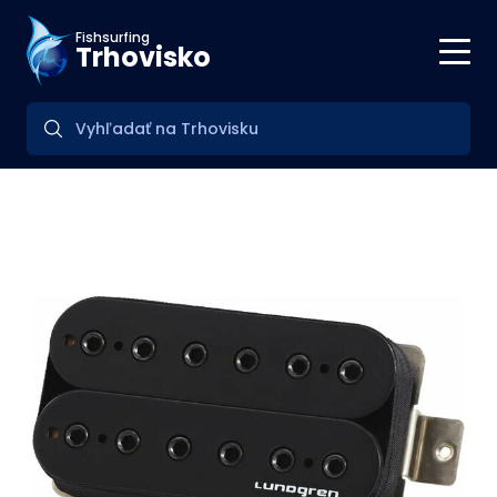
Fishsurfing
Trhovisko