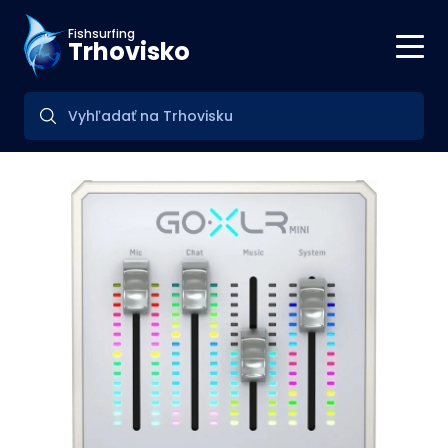
Fishsurfing
Trhovisko