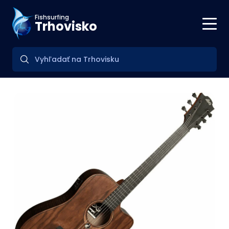
Fishsurfing
Trhovisko