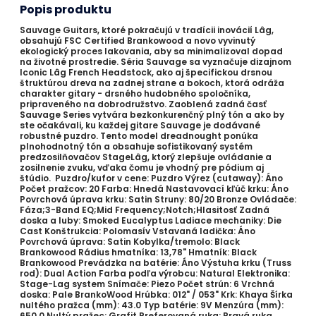
Popis produktu
Sauvage Guitars, ktoré pokračujú v tradícii inovácií Lâg,
obsahujú FSC Certified Brankowood a novo vyvinutý
ekologický proces lakovania, aby sa minimalizoval dopad
na životné prostredie. Séria Sauvage sa vyznačuje dizajnom
Iconic Lâg French Headstock, ako aj špecifickou drsnou
štruktúrou dreva na zadnej strane a bokoch, ktorá odráža
charakter gitary - drsného hudobného spoločníka,
pripraveného na dobrodružstvo. Zaoblená zadná časť
Sauvage Series vytvára bezkonkurenčný plný tón a ako by
ste očakávali, ku každej gitare Sauvage je dodávané
robustné puzdro. Tento model dreadnought ponúka
plnohodnotný tón a obsahuje sofistikovaný systém
predzosilňovačov StageLâg, ktorý zlepšuje ovládanie a
zosilnenie zvuku, vďaka čomu je vhodný pre pódium aj
štúdio. Puzdro/kufor v cene: Puzdro Výrez (cutaway): Áno
Počet pražcov: 20 Farba: Hnedá Nastavovací kľúč krku: Áno
Povrchová úprava krku: Satin Struny: 80/20 Bronze Ovládače:
Fáza;3-Band EQ;Mid Frequency;Notch;Hlasitosť Zadná
doska a luby: Smoked Eucalyptus Ladiace mechaniky: Die
Cast Konštrukcia: Polomasív Vstavaná ladička: Áno
Povrchová úprava: Satin Kobylka/tremolo: Black
Brankowood Rádius hmatníka: 13,78" Hmatník: Black
Brankowood Prevádzka na batérie: Áno Výstuha krku (Truss
rod): Dual Action Farba podľa výrobcu: Natural Elektronika:
Stage-Lag system Snímače: Piezo Počet strún: 6 Vrchná
doska: Pale BrankoWood Hrúbka: 012" / 053" Krk: Khaya Šírka
nultého pražca (mm): 43.0 Typ batérie: 9V Menzúra (mm):
650.0 Nultý pražec: Grafit Preferovaná ruka: Pravá ruka