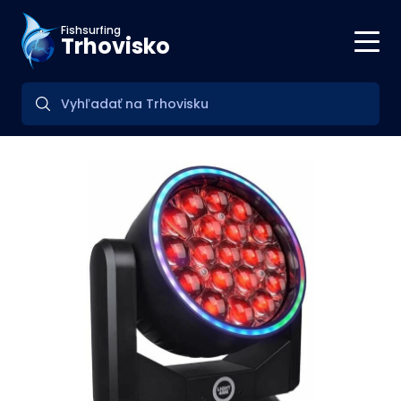
Fishsurfing
Trhovisko