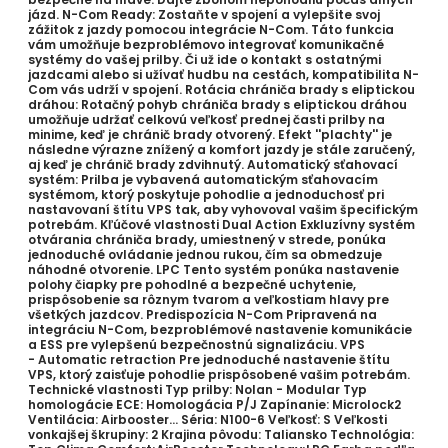
jázd. N-Com Ready: Zostaňte v spojení a vylepšite svoj
zážitok z jazdy pomocou integrácie N-Com. Táto funkcia
vám umožňuje bezproblémovo integrovať komunikačné
systémy do vašej prilby. Či už ide o kontakt s ostatnými
jazdcami alebo si užívať hudbu na cestách, kompatibilita N-
Com vás udrží v spojení. Rotácia chrániča brady s eliptickou
dráhou: Rotačný pohyb chrániča brady s eliptickou dráhou
umožňuje udržať celkovú veľkosť prednej časti prilby na
minime, keď je chránič brady otvorený. Efekt ''plachty'' je
následne výrazne znížený a komfort jazdy je stále zaručený,
aj keď je chránič brady zdvihnutý. Automatický sťahovací
systém: Prilba je vybavená automatickým sťahovacím
systémom, ktorý poskytuje pohodlie a jednoduchosť pri
nastavovaní štítu VPS tak, aby vyhovoval vašim špecifickým
potrebám. Kľúčové vlastnosti Dual Action Exkluzívny systém
otvárania chrániča brady, umiestnený v strede, ponúka
jednoduché ovládanie jednou rukou, čím sa obmedzuje
náhodné otvorenie. LPC Tento systém ponúka nastavenie
polohy čiapky pre pohodlné a bezpečné uchytenie,
prispôsobenie sa rôznym tvarom a veľkostiam hlavy pre
všetkých jazdcov. Predispozícia N-Com Pripravená na
integráciu N-Com, bezproblémové nastavenie komunikácie
a ESS pre vylepšenú bezpečnostnú signalizáciu. VPS
- Automatic retraction Pre jednoduché nastavenie štítu
VPS, ktorý zaisťuje pohodlie prispôsobené vašim potrebám.
Technické vlastnosti Typ prilby: Nolan - Modular Typ
homologácie ECE: Homologácia P/J Zapínanie: Microlock2
Ventilácia: Airbooster... Séria: N100-6 Veľkosť: S Veľkosti
vonkajšej škrupiny: 2 Krajina pôvodu: Taliansko Technológia: