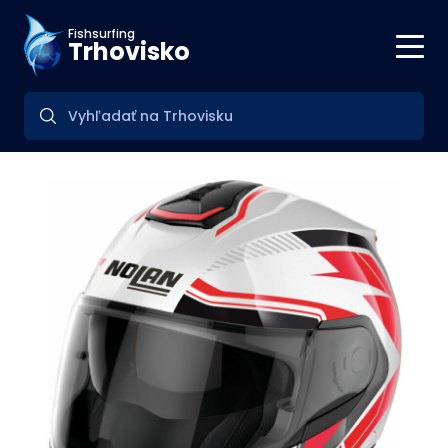
Fishsurfing
Trhovisko