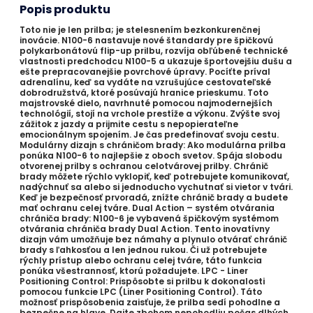
Popis produktu
Toto nie je len prilba; je stelesnením bezkonkurenčnej
inovácie. N100-6 nastavuje nové štandardy pre špičkovú
polykarbonátovú flip-up prilbu, rozvíja obľúbené technické
vlastnosti predchodcu N100-5 a ukazuje športovejšiu dušu a
ešte prepracovanejšie povrchové úpravy. Pocíťte príval
adrenalínu, keď sa vydáte na vzrušujúce cestovateľské
dobrodružstvá, ktoré posúvajú hranice prieskumu. Toto
majstrovské dielo, navrhnuté pomocou najmodernejších
technológií, stojí na vrchole prestíže a výkonu. Zvýšte svoj
zážitok z jazdy a prijmite cestu s nepopierateľne
emocionálnym spojením. Je čas predefinovať svoju cestu.
Modulárny dizajn s chráničom brady: Ako modulárna prilba
ponúka N100-6 to najlepšie z oboch svetov. Spája slobodu
otvorenej prilby s ochranou celotvárovej prilby. Chránič
brady môžete rýchlo vyklopiť, keď potrebujete komunikovať,
nadýchnuť sa alebo si jednoducho vychutnať si vietor v tvári.
Keď je bezpečnosť prvoradá, znížte chránič brady a budete
mať ochranu celej tváre. Dual Action – systém otvárania
chrániča brady: N100-6 je vybavená špičkovým systémom
otvárania chrániča brady Dual Action. Tento inovatívny
dizajn vám umožňuje bez námahy a plynulo otvárať chránič
brady s ľahkosťou a len jednou rukou. Či už potrebujete
rýchly prístup alebo ochranu celej tváre, táto funkcia
ponúka všestrannosť, ktorú požadujete. LPC - Liner
Positioning Control: Prispôsobte si prilbu k dokonalosti
pomocou funkcie LPC (Liner Positioning Control). Táto
možnosť prispôsobenia zaisťuje, že prilba sedí pohodlne a
bezpečne na hlave. Dajte zbohom nepohodliu počas dlhých