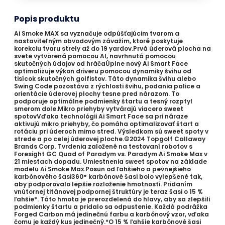
Popis produktu
Ai Smoke MAX sa vyznačuje odpúšťajúcim tvarom a
nastaviteľným obvodovým závažím, ktoré poskytuje
korekciu tvaru strely až do 19 yardov.Prvá úderová plocha na
svete vytvorená pomocou AI, navrhnutá pomocou
skutočných údajov od hráčaÚplne nový Ai Smart Face
optimalizuje výkon driveru pomocou dynamiky švihu od
tisícok skutočných golfistov. Táto dynamika švihu alebo
Swing Code pozostáva z rýchlosti švihu, podania palice a
orientácie úderovej plochy tesne pred nárazom. To
podporuje optimálne podmienky štartu a tesný rozptyl
smerom dole.Mikro priehyby vytvárajú viacero sweet
spotovVďaka technológii Ai Smart Face sa pri náraze
aktivujú mikro priehyby, čo pomáha optimalizovať štart a
rotáciu pri úderoch mimo stred. Výsledkom sú sweet spoty v
strede a po celej úderovej ploche.©2024 Topgolf Callaway
Brands Corp. Tvrdenia založené na testovaní robotov s
Foresight GC Quad of Paradym vs. Paradym Ai Smoke Max v
21 miestach dopadu. Umiestnenia sweet spotov na základe
modelu Ai Smoke Max.Posun od ľahšieho a pevnejšieho
karbónového šasi360° karbónové šasi bolo vylepšené tak,
aby podporovalo lepšie rozloženie hmotnosti. Pridaním
vnútornej titánovej podpornej štruktúry je teraz šasi o 15 %
ľahšie*. Táto hmota je prerozdelená do hlavy, aby sa zlepšili
podmienky štartu a pridalo sa odpustenie. Každá podrážka
Forged Carbon má jedinečnú farbu a karbónový vzor, vďaka
čomu je každý kus jedinečný.*O 15 % ľahšie karbónové šasi