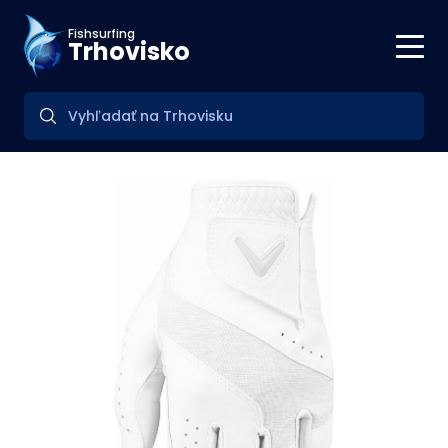
Fishsurfing
Trhovisko