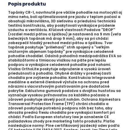
Popis produktu
Topánky CR-1, navrhnuté pre väčšie pohodlie na motocykli aj
mimo neho, boli optimalizované pre jazdu v teplom počasí a
obsahujú mikrovlákno, 3D sieťovinu a priedušnú technickú
textilnú konštrukciu, aby poskytovali vynikajúce prúdenie
vzduchu a ventiláciu. Kľúčové vlastnosti Podošva ''DROP''
(rozdiel medzi pätou a špičkou) je nastavená na 9 mm (veľa
bežeckých topánok má drop 9 mm), aby sa pri chôdzi
zabezpečil hladký prechod medzi pätou a špičkou. Tvar
topánok poskytuje ''priliehavý'' strih spojený s ''veľkým
vnútorným objemom topánky'' pre vynikajúce celodenné
pohodlie chodidiel. Odolná pohodlná medzipodrážka EVA so
stabilizátormi a tlmiacou vložkou na päte pre lepšiu
podporu a vynikajúce celodenné pohodlie pod nohami.
Vložka OrthoLite poskytuje odpruženie a vysokú úroveň
priedušnosti a pohodlia. Ohybné drážky v prednej časti
chodidla pre zvýšenie pohodlia. Konštrukcia Integrované
mediálne a externé členkové výstuže na ochranu pred
nárazmi s viacvrstvovým polstrovaním pre dodatočné
pokrytie. Exkluzívna gumová podošva s dvojitou hustotou sa
vyznačuje vysokou priľnavosťou za každého počasia a
zároveň poskytuje skvelý pocit nohám. Ochrana Alpinestars
Transversal Protection Frame (TPF) chráni chodidlo a
zároveň poskytuje potrebnú podporu nôh bez toho, aby
ohrozila prednú flexiu chodidla pre vynikajúci komfort pri
chôdzi. Podľa European statutory law je označenie CE
požiadavkou zhody pre marketing tohto produktu. Platia
nasledujúce normy: Plne certifikovaný jazdecký odev podľa
CE kategórie II EN 13634:2017. Sezóna: Jeseň;Jar;Zima;Leto