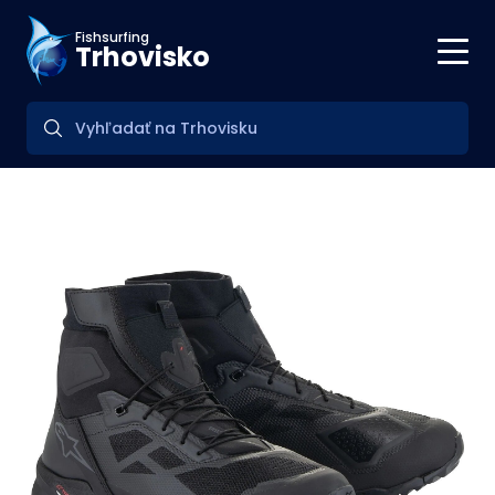
Fishsurfing
Trhovisko