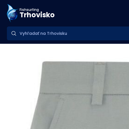
Fishsurfing
Trhovisko