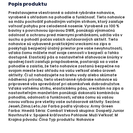
Popis produktu
Predstavujeme všestranné a odolné rybárske nohavice,
vyrobené s ohľadom na pohodlie a funkčnosť. Tieto nohavice
sa môžu pochváliť pohodlným voľným strihom, ktorý zaisťuje
voľnosť pohybu pre celodenné nosenie. Vyrobené zo 100 %
bavlny s povrchovou úpravou DWR, ponúkajú výnimočnú
odolnosť a ochranu pred miernymi prehánkami, udržia vás v
suchu a pohodlí počas vašich outdoorových aktivít. Tieto
nohavice sú vybavené praktickými vreckami na zips a
poskytujú bezpečný úložný priestor pre vaše nevyhnutnosti,
vďaka čomu môžete mať svoje cennosti v bezpečí a ľahko
dostupné. Elastický pás a nastaviteľné sťahovacie šnúrky v
spodnej časti zaisťujú prispôsobenie, postarajú sa o vaše
pohodlie a zaistia, že tieto nohavice zostanú bezpečne na
svojom mieste bez ohľadu na vašu veľkosť alebo úroveň
aktivity. Či už nahadzujete na brehu vody alebo skúmate
nádhernú prírodu, tieto všestranné rybárske nohavice sú
pripravené vás sprevádzať pri akomkoľvek dobrodružstve.
Vďaka voľnému strihu, elastickému pásu, vreckám na zips a
nastaviteľným manžetám ponúkajú dokonalú kombináciu
pohodlia, odolnosti a funkčnosti, vďaka čomu sú vašou
novou voľbou pre všetky vaše outdoorové aktivity. Sezóna:
Jeseň;Zima;Leto;Jar Farba podľa výrobcu: Army Green
Farba: Hnedá Séria: Combat Veková skupina: Dospelý;Junior
Navrhnuté v: Spojené kráľovstvo Pohlavie: Muži Veľkosť: M
Krajina pôvodu: Čína Typ produktu: Nohavice