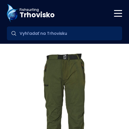
Fishsurfing
Trhovisko